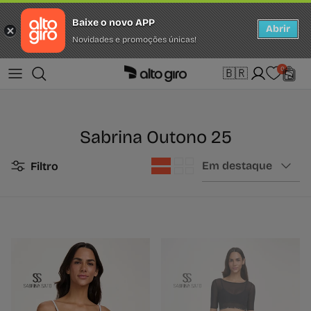
Baixe o novo APP
Abrir
Novidades e promoções únicas!
Ir para o conteúdo
Idioma
Home
Sabrina Outono 25
0
🇧🇷
português (Brasil)
Sabrina Outono 25
Ordenar por
Em destaque
Filtro