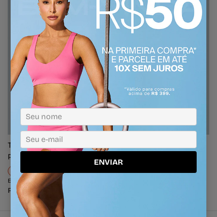
Adicionar ao Carrinho
Top Elástico
Regata Costas Elástico
Personalizado Alto Giro
Personalizado
ENVIAR
P
M
G
GG
P
M
G
Em até 2x de R$ 109,95
Em até 2x de R$ 99,45
R$ 219,90
R$ 198,90