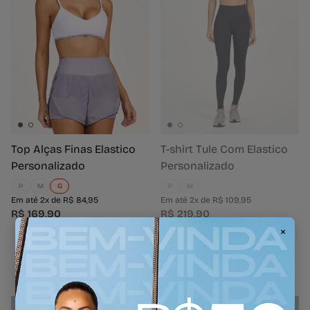
Top Alças Finas Elastico
T-shirt Tule Com Elastico
Personalizado
Personalizado
P
M
G
P
M
Em até 2x de R$ 84,95
Em até 2x de R$ 109,95
R$ 169,90
R$ 219,90
×
Produtos em Destaque