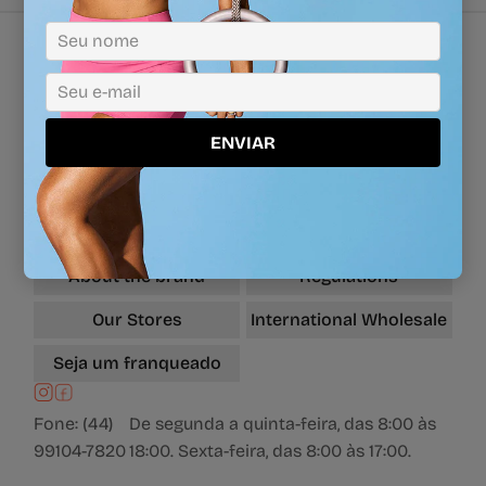
Verificada
ÓTIMO
por
Frequently Asked
Delivery Methods
ENVIAR
Questions
Payment Methods
Contact
Exchanges and Returns
Privacy Policies
About the brand
Regulations
Our Stores
International Wholesale
Seja um franqueado
Fone: (44)
De segunda a quinta-feira, das 8:00 às
99104-7820
18:00. Sexta-feira, das 8:00 às 17:00.