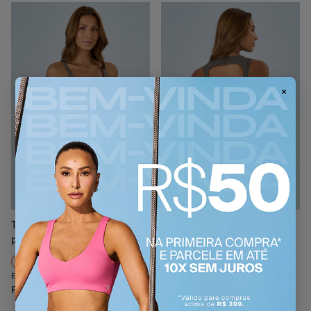
×
Top Elástico
Regata Costas Elástico
Personalizado Alto Giro
Personalizado
P
M
G
GG
P
M
G
Em até 2x de R$ 109,95
Em até 2x de R$ 99,45
R$ 219,90
R$ 198,90
Adicionar ao Carrinho