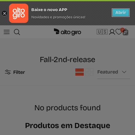
Baixe o novo APP
Abrir
Novidades e promoções únicas!
Skip to content
Language
Home
Fall-2nd-release
0
🇺🇸
English
Fall-2nd-release
Sort by
Featured
Filter
No products found
Produtos em Destaque