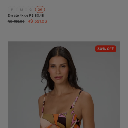
P
M
G
GG
Em até 4x de R$ 80,48
R$ 321,93
R$ 459,90
30% OFF