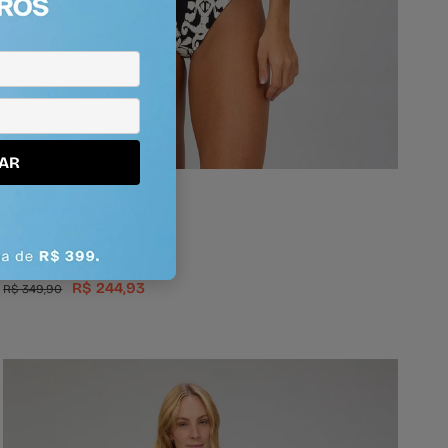
AR
Biquíni Cruzado
P
M
G
Em até 3x de R$ 81,64
R$ 244,93
R$ 349,90