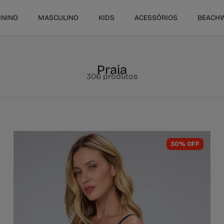
ININO
MASCULINO
KIDS
ACESSÓRIOS
BEACH
Praia
306 produtos
30% OFF