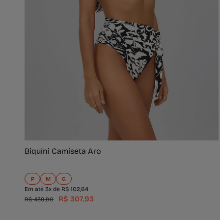
Biquíni Camiseta Aro
P
M
G
Em até 3x de R$ 102,64
R$ 307,93
R$ 439,90