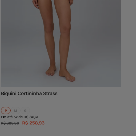
Biquíni Cortininha Strass
P
M
G
Em até 3x de R$ 86,31
R$ 258,93
R$ 369,90