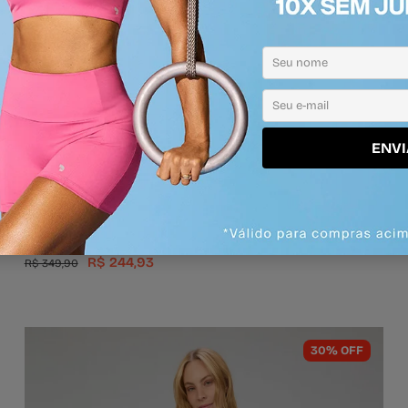
ENVI
Biquíni Cruzado
P
M
G
Em até 3x de R$ 81,64
R$ 244,93
R$ 349,90
30% OFF