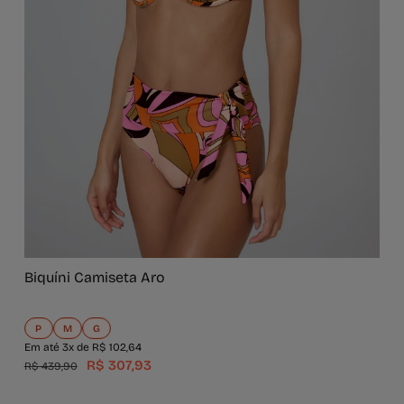
Biquíni Camiseta Aro
P
M
G
Em até 3x de R$ 102,64
R$ 307,93
R$ 439,90