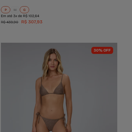
P
M
G
Em até 3x de R$ 102,64
R$ 307,93
R$ 439,90
30% OFF