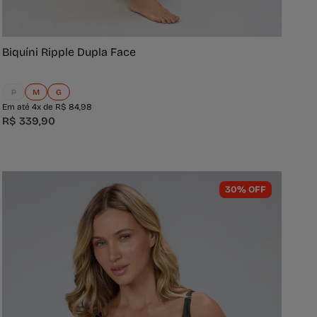
Biquíni Ripple Dupla Face
P
M
G
Em até 4x de R$ 84,98
R$ 339,90
30% OFF