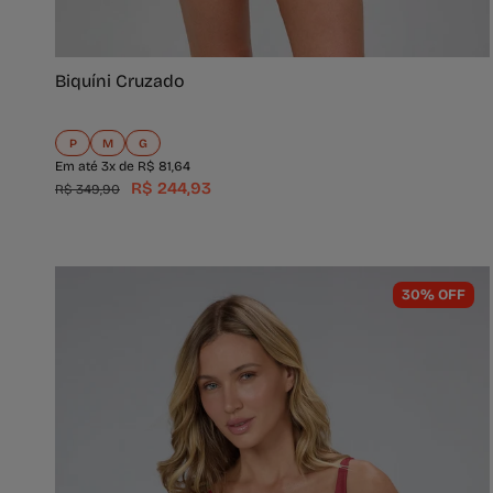
Biquíni Cruzado
P
M
G
Em até 3x de R$ 81,64
R$ 244,93
R$ 349,90
30% OFF