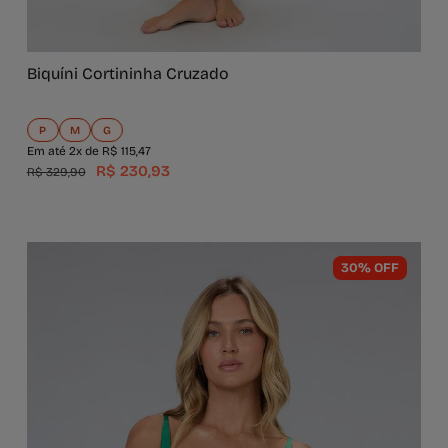
Biquíni Cortininha Cruzado
P
M
G
Em até 2x de R$ 115,47
R$ 230,93
R$ 329,90
30% OFF