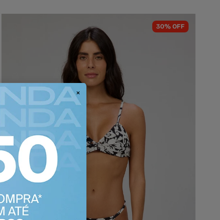
30% OFF
×