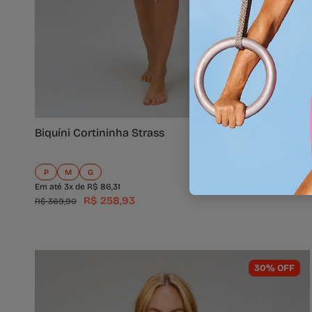
Adicionar ao Carrinho
Biquíni Cortininha Strass
P
M
G
Em até 3x de R$ 86,31
R$ 258,93
R$ 369,90
30% OFF