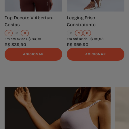
Top Decote V Abertura
Legging Friso
Costas
Constratante
P
M
G
P
M
G
Em até 4x de R$ 84,98
Em até 4x de R$ 89,98
R$ 339,90
R$ 359,90
ADICIONAR
ADICIONAR