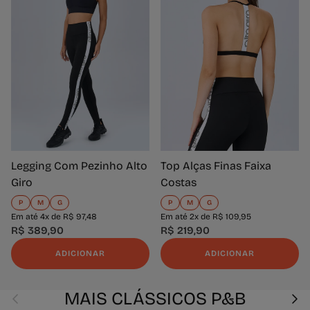
Legging Com Pezinho Alto
Top Alças Finas Faixa
Giro
Costas
P
M
G
P
M
G
Em até 4x de R$ 97,48
Em até 2x de R$ 109,95
R$ 389,90
R$ 219,90
ADICIONAR
ADICIONAR
Anterior
Seg
MAIS CLÁSSICOS P&B