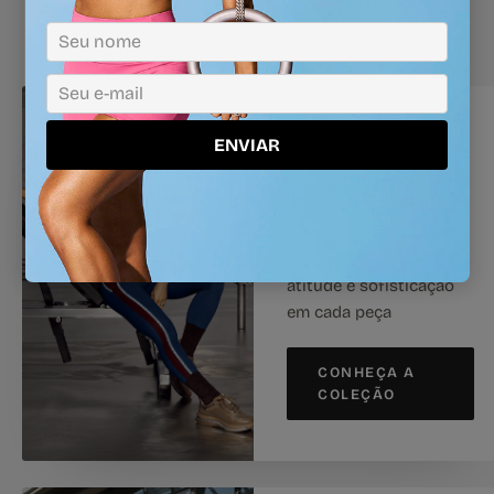
movimento, força e presença. Elas vestem Alto Giro e
inspiram você a se tornar sua melhor versão.
LINHA ASSINADA
A CARA DA ALTO
ENVIAR
GIRO
Sabrina Sato
Uma linha desenhada a
quatro mãos, que une
atitude e sofisticação
em cada peça
CONHEÇA A
COLEÇÃO