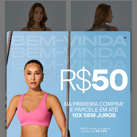
×
Top Elástico
Regata Costas Elástico
Personalizado Alto Giro
Personalizado
P
M
G
GG
P
M
G
Em até 2x de R$ 109,95
Em até 2x de R$ 99,45
R$ 219,90
R$ 198,90
Adicionar ao Carrinho