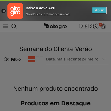
Baixe o novo APP
Abrir
Novidades e promoções únicas!
Ir para o conteúdo
Idioma
Home
Semana do Cliente Verão
0
🇧🇷
português (Brasil)
Semana do Cliente Verão
Ordenar por
Data, mais recente primeiro
Filtro
Nenhum produto encontrado
Produtos em Destaque