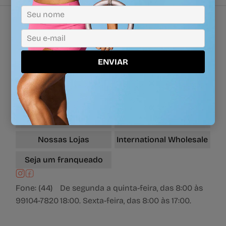
Verificada
ÓTIMO
por
Dúvidas Frequentes
Formas de Entrega
ENVIAR
Formas de Pagamento
Contato
Trocas e Devoluções
Políticas de Privacidade
Sobre a marca
Regulamentos
Nossas Lojas
International Wholesale
Seja um franqueado
Fone: (44)
De segunda a quinta-feira, das 8:00 às
99104-7820
18:00. Sexta-feira, das 8:00 às 17:00.