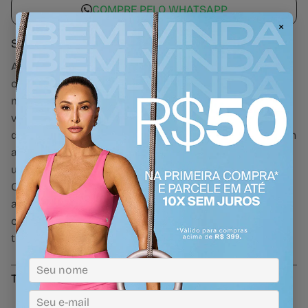
COMPRE PELO WHATSAPP
×
Sobre a peça
A Bermuda Elástico é ideal para quem busca estilo,
conforto e desempenho durante os treinos. Com
modelagem de cós alto e recortes estratégicos,
valoriza o corpo e garante um caimento impecável. O
destaque fica por conta do elástico personalizado com
a logo e o símbolo Alto Giro nas laterais, que adiciona
um toque moderno e esportivo ao visual.
Confeccionada em tecido de poliamida com elastano,
a peça oferece toque macio, alta compressão, boa
cobertura e proteção UV 50+, sendo perfeita para
treinos intensos ou atividades ao ar livre.
Tecnologias