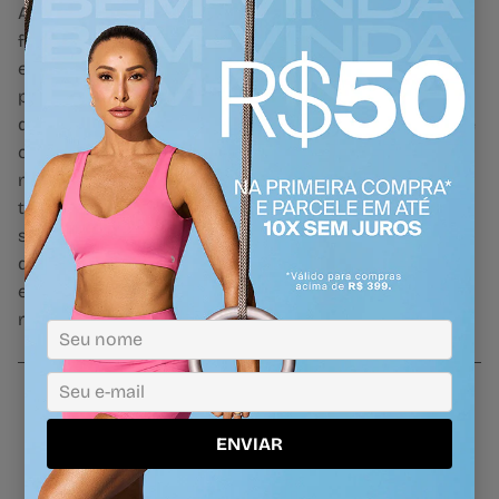
A Camiseta Sport Estampada combina estilo e
funcionalidade para quem busca conforto na rotina
esportiva. Com gola redonda e modelagem regular,
proporciona um caimento leve e natural, ideal para
diferentes atividades. A estampa inspirada em pista de
corrida, com detalhes em relevo, traz um toque
moderno e dinâmico ao visual. Confeccionada em
tecido de poliamida respirável, garante toque macio,
secagem rápida e proteção UV, mantendo o conforto
durante os treinos ou momentos casuais. Destaques:
easy care, proteção UV, estampa em relevo, secagem
rápida.
ENVIAR
Perguntas frequentes