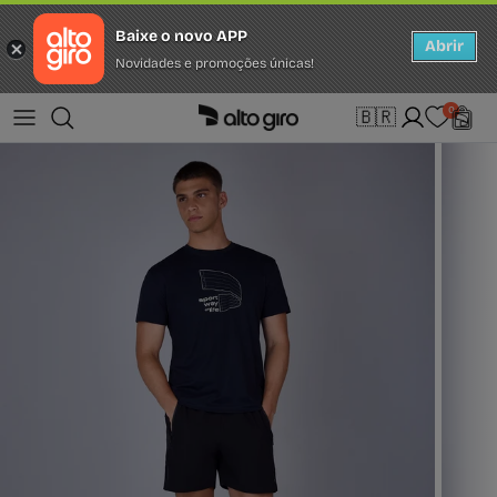
Baixe o novo APP
Abrir
Novidades e promoções únicas!
Ir para o conteúdo
Idioma
0
🇧🇷
português (Brasil)