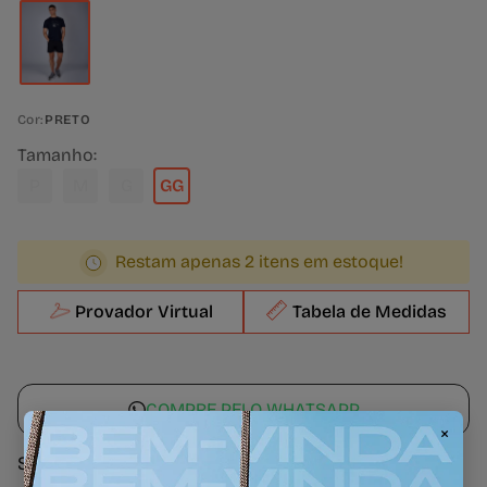
Cor:
PRETO
Tamanho:
P
M
G
GG
Restam apenas 2 itens em estoque!
Provador Virtual
Tabela de Medidas
COMPRE PELO WHATSAPP
×
Sobre a peça