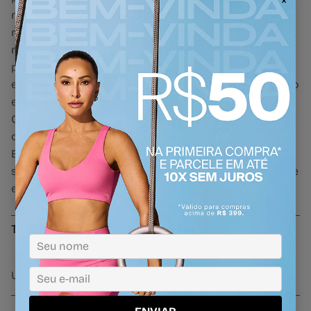
×
modelagem mais solta e cavada, possui decote
redondo intermediário que valoriza o visual de forma
moderna e sofisticada. Suas alças em elástico
personalizado garantem um toque exclusivo e fashion,
enquanto o termocolante refletivo com o logo no peito
esquerdo acrescenta um detalhe funcional e estiloso.
Confeccionada em poliamida de toque suave, a peça
oferece proteção UV 50+ e conta com a tecnologia
Easy Care, que facilita os cuidados e proporciona
secagem rápida ¿ ideal para uma rotina ativa e cheia de
estilo.
Tecnologias
UV50