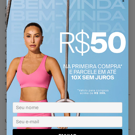
×
A Regata Eterna Gola Redonda une conforto,
funcionalidade e estilo em uma peça essencial para os
treinos. Com modelagem alongada, decote redondo e
costas nadador, proporciona liberdade total de
movimento, especialmente em exercícios de membros
superiores. O tecido de poliamida com tecnologia Easy
Care oferece rápida secagem, fácil manutenção e
proteção UV. A abertura lateral garante um toque
moderno ao visual, enquanto o detalhe refletivo com
símbolo Alto Giro reforça a identidade da marca com
sofisticação.
Tecnologias
UV50