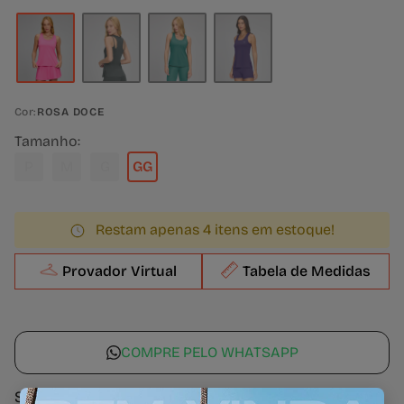
Cor:
ROSA DOCE
Tamanho:
P
M
G
GG
Restam apenas 4 itens em estoque!
Provador Virtual
Tabela de Medidas
COMPRE PELO WHATSAPP
Sobre a peça