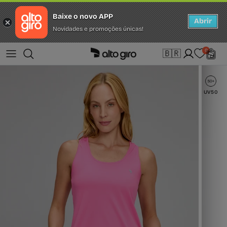
Baixe o novo APP
Abrir
Novidades e promoções únicas!
Ir para o conteúdo
Idioma
0
🇧🇷
português (Brasil)
UV50