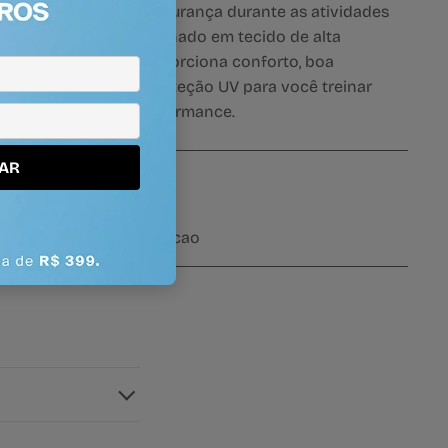
sustentação e segurança durante as atividades
físicas. Confeccionado em tecido de alta
compressão, proporciona conforto, boa
sustentação e proteção UV para você treinar
com máxima performance.
AR
Tecnologias
UV50
alta sustentacao