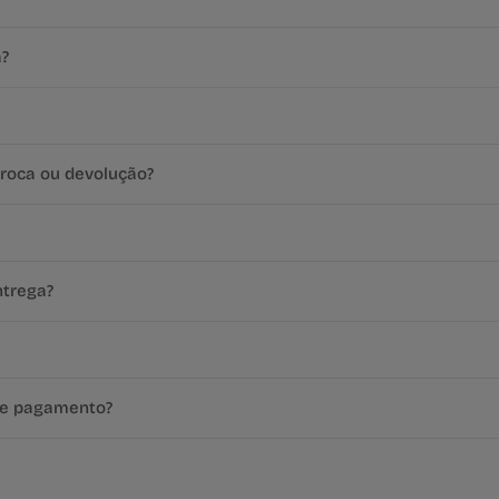
a?
roca ou devolução?
ntrega?
de pagamento?