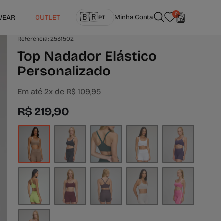
Idioma
0
🇧🇷
WEAR
OUTLET
Minha Conta
PT
português (Brasil)
Referência: 2531502
Top Nadador Elástico
Personalizado
Em até 2x de R$ 109,95
R$ 219,90