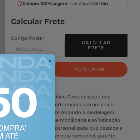
Compra 100% segura
· site oficial Alto Giro
Calcular Frete
Calcular os custos de envio
Código Postal
CALCULAR
FRETE
×
ADICIONAR
Sobre a peça
O Top Nadador Elástico Personalizado une
conforto, estilo e performance em um único
modelo. Com decote redondo e modelagem
nadador, ele oferece mobilidade e sofisticação
graças ao elástico personalizado que destaca a
peça. Forrado e com bojo removível, garante