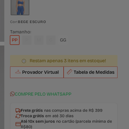
Cor:
BEGE ESCURO
Tamanho:
PP
P
M
G
GG
Restam apenas 3 itens em estoque!
Provador Virtual
Tabela de Medidas
COMPRE PELO WHATSAPP
Frete grátis
nas compras acima de R$ 399
Troca grátis
em até 30 dias
Até 10x sem juros
no cartão (parcela mínima de
R$80)