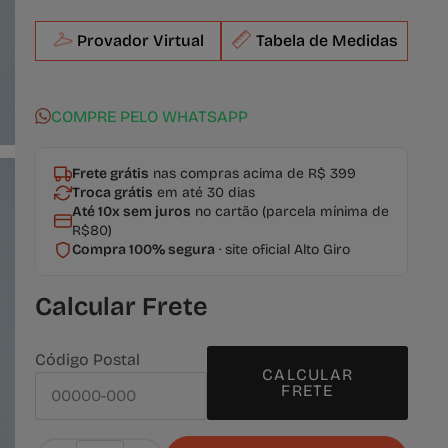
Provador Virtual
Tabela de Medidas
COMPRE PELO WHATSAPP
Frete grátis
nas compras acima de R$ 399
Troca grátis
em até 30 dias
Até 10x sem juros
no cartão (parcela mínima de
R$80)
Compra 100% segura
· site oficial Alto Giro
Calcular Frete
Calcular os custos de envio
Código Postal
CALCULAR
FRETE