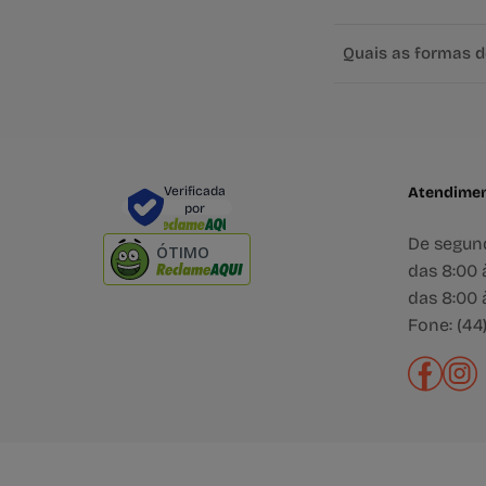
Quais as formas 
Verificada
Atendime
por
De segund
ÓTIMO
das 8:00 à
das 8:00 à
Fone: (44