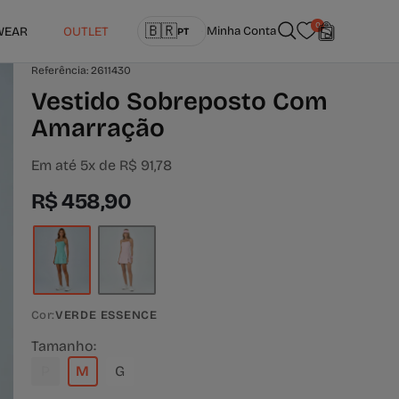
Idioma
0
🇧🇷
WEAR
OUTLET
Minha Conta
PT
português (Brasil)
Referência: 2611430
Vestido Sobreposto Com
Amarração
Em até 5x de R$ 91,78
R$ 458,90
Cor:
VERDE ESSENCE
Tamanho:
P
M
G